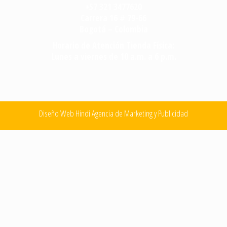
+57 321 3477620
Carrera 16 # 79-66
Bogotá – Colombia
Horario de Atención Tienda Física:
Lunes a viernes de 10 a.m. a 6 p.m.
Diseño Web Hindi Agencia de Marketing y Publicidad