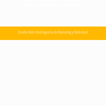
Horario de Atención Tienda Física:
Lunes a viernes de 10 a.m. a 6 p.m.
Diseño Web Hindi Agencia de Marketing y Publicidad