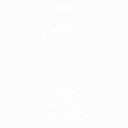
Menú
Home
Tienda
Nosotros
Guía de Compras
Contacto
+57 310 7605552
+57 321 3477620
Carrera 16 # 79-66
Bogotá – Colombia