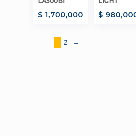
LA300BI
LIGHT
$
1,700,000
$
980,00
1
2
→