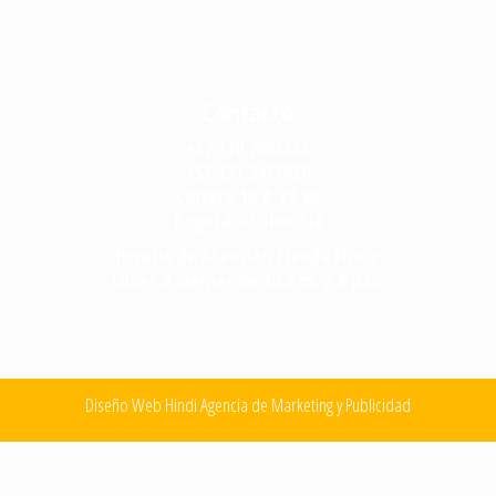
Contacto
+57 310 7605552
+57 321 3477620
Carrera 16 # 79-66
Bogotá – Colombia
Horario de Atención Tienda Física:
Lunes a viernes de 10 a.m. a 6 p.m.
Diseño Web Hindi Agencia de Marketing y Publicidad