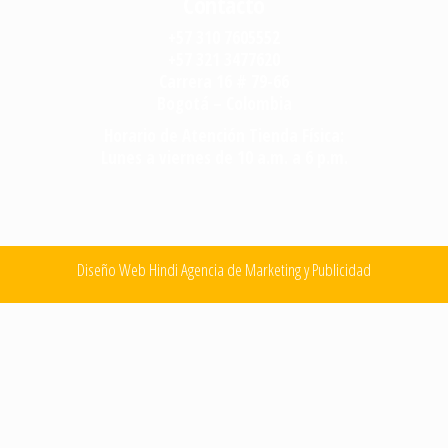
Contacto
+57 310 7605552
+57 321 3477620
Carrera 16 # 79-66
Bogotá – Colombia
Horario de Atención Tienda Física:
Lunes a viernes de 10 a.m. a 6 p.m.
Diseño Web Hindi Agencia de Marketing y Publicidad