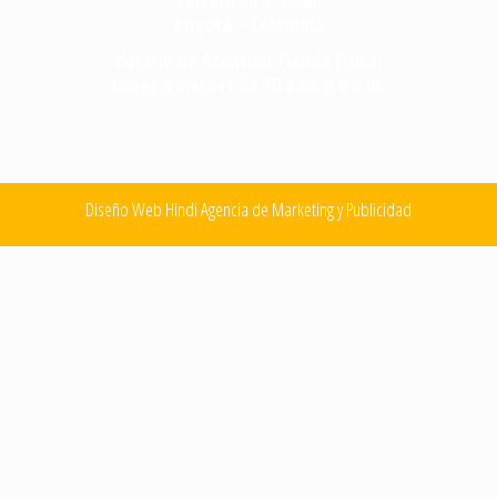
Carrera 16 # 79-66
Bogotá – Colombia
Horario de Atención Tienda Física:
Lunes a viernes de 10 a.m. a 6 p.m.
Diseño Web Hindi Agencia de Marketing y Publicidad