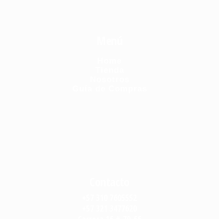
Menú
Home
Tienda
Nosotros
Guía de Compras
Contacto
+57 310 7605552
+57 321 3477620