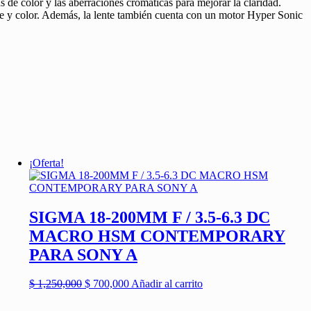
s de color y las aberraciones cromáticas para mejorar la claridad.
ste y color. Además, la lente también cuenta con un motor Hyper Sonic
¡Oferta!
SIGMA 18-200MM F / 3.5-6.3 DC
MACRO HSM CONTEMPORARY
PARA SONY A
El
El
$
1,250,000
$
700,000
Añadir al carrito
precio
precio
original
actual