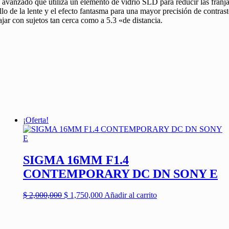
o avanzado que utiliza un elemento de vidrio SLD para reducir las franja
lo de la lente y el efecto fantasma para una mayor precisión de contra
jar con sujetos tan cerca como a 5.3 «de distancia.
¡Oferta!
SIGMA 16MM F1.4
CONTEMPORARY DC DN SONY E
El
El
$
2,000,000
$
1,750,000
Añadir al carrito
precio
precio
original
actual
era:
es: