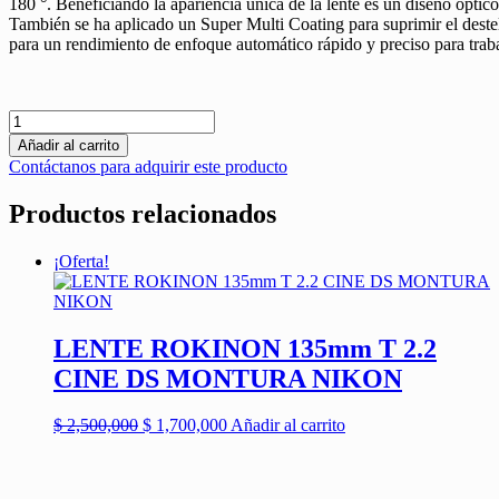
180 °. Beneficiando la apariencia única de la lente es un diseño óptic
También se ha aplicado un Super Multi Coating para suprimir el destel
para un rendimiento de enfoque automático rápido y preciso para traba
SIGMA
4.5MM
Añadir al carrito
F
Contáctanos para adquirir este producto
/
2.8
Productos relacionados
EX
DC
HSM
¡Oferta!
PARA
NIKON
F
cantidad
LENTE ROKINON 135mm T 2.2
CINE DS MONTURA NIKON
El
El
$
2,500,000
$
1,700,000
Añadir al carrito
precio
precio
original
actual
era:
es: