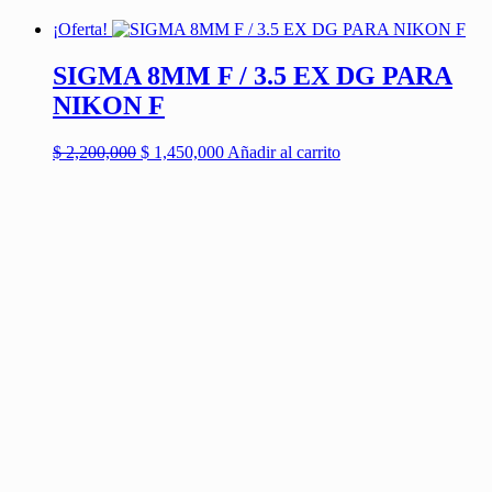
$ 2,500,000.
$ 1,700,000.
¡Oferta!
SIGMA 8MM F / 3.5 EX DG PARA
NIKON F
El
El
$
2,200,000
$
1,450,000
Añadir al carrito
precio
precio
original
actual
era:
es:
$ 2,200,000.
$ 1,450,000.