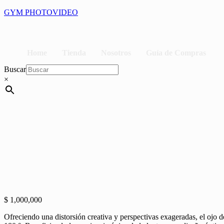
Saltar
GYM PHOTOVIDEO
al
contenido
Home
Tienda
Nosotros
Guía de Compras
Buscar
×
$
1,000,000
Ofreciendo una distorsión creativa y perspectivas exageradas, el oj