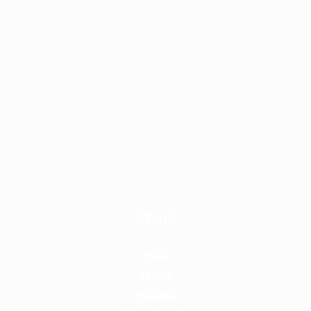
$ 2,000,000.
$ 1,750,000.
Menú
Home
Tienda
Nosotros