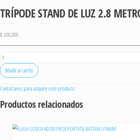
TRÍPODE STAND DE LUZ 2.8 METR
$
200,000
TRÍPODE
STAND
Añadir al carrito
DE
LUZ
Contáctanos para adquirir este producto
2.8
METROS
Productos relacionados
cantidad