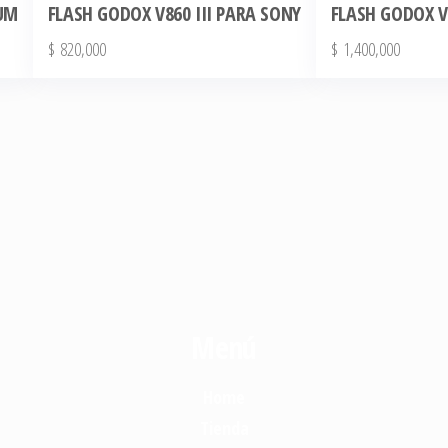
IUM
FLASH GODOX V860 III PARA SONY
FLASH GODOX V
$
820,000
$
1,400,000
Menú
Home
Tienda