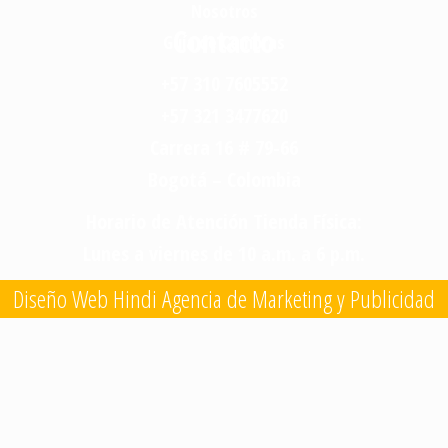
Nosotros
Contacto
Guía de Compras
+57 310 7605552
+57 321 3477620
Carrera 16 # 79-66
Bogotá – Colombia
Horario de Atención Tienda Física:
Lunes a viernes de 10 a.m. a 6 p.m.
Diseño Web Hindi Agencia de Marketing y Publicidad