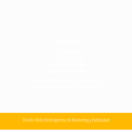
Contacto
+57 310 7605552
+57 321 3477620
Carrera 16 # 79-66
Bogotá – Colombia
Horario de Atención Tienda Física:
Lunes a viernes de 10 a.m. a 6 p.m.
Diseño Web Hindi Agencia de Marketing y Publicidad