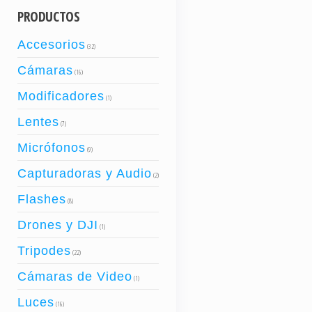
PRODUCTOS
Accesorios
(32)
Cámaras
(16)
Modificadores
(1)
Lentes
(7)
Micrófonos
(9)
Capturadoras y Audio
(2)
Flashes
(8)
Drones y DJI
(1)
Tripodes
(22)
Cámaras de Video
(1)
Luces
(16)