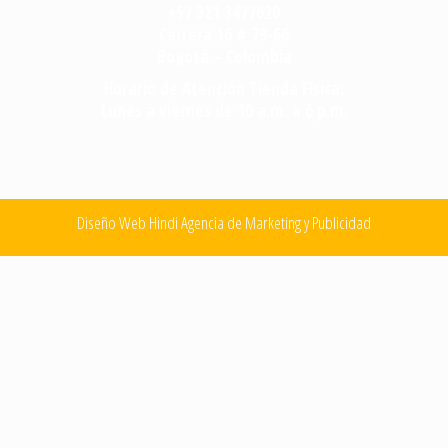
+57 321 3477620
Carrera 16 # 79-66
Bogotá – Colombia
Horario de Atención Tienda Física:
Lunes a viernes de 10 a.m. a 6 p.m.
Diseño Web Hindi Agencia de Marketing y Publicidad